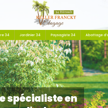
ure 34
Jardinier 34
Paysagiste 34
Abattage d’
 spécialiste en