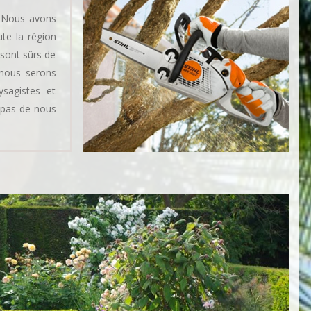
e. Nous avons
te la région
 sont sûrs de
 nous serons
ysagistes et
z pas de nous