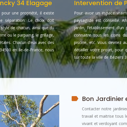
rancky 34 Elagage
Intervention de 
pour une propriété, il existe
Pour avoir un espace vraime
e séparation. Le choix doit
paysagiste est conseillé. 
 style de chacun, ainsi que du
jardin, l’établissement d’u
rre ou le parpaing, le grillage,
connaitre tous les coins du
égétales. Chacun d’eux avec des
piscine, etc. Vous devriez 
r 34500 en Ile-de-France, nous
détailler votre projet, pour
sur toute la ville de Béziers 
Bon Jardinier 
Contacter notre jardinie
travail et maitrise tous 
vivant et verdoyant com