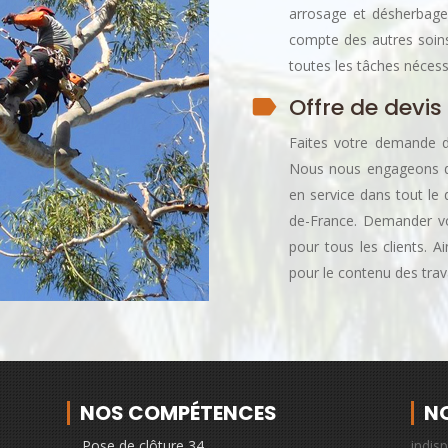
arrosage et désherbage.
compte des autres soins 
toutes les tâches nécess
Offre de devis
Faites votre demande d
Nous nous engageons de 
en service dans tout le
de-France. Demander vo
pour tous les clients. A
pour le contenu des trava
NOS COMPÉTENCES
N
Pose de clôture 34
indis