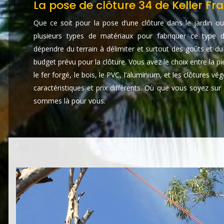
La pose de clôture 34 de Keller F
Que ce soit pour la pose d’une clôture dans le jardin ou 
plusieurs types de matériaux pour fabriquer ce type d
dépendre du terrain à délimiter et surtout des goûts et du
budget prévu pour la clôture. Vous avez le choix entre la pie
le fer forgé, le bois, le PVC, l’aluminium, et les clôtures v
caractéristiques et prix différents. Où que vous soyez su
sommes là pour vous.