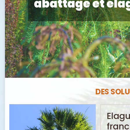
abattage et éla
DES SOLU
Elag
franc