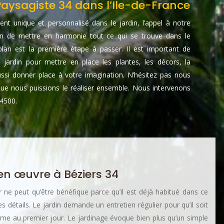
Paysagiste 34 dans l’Ile-de-France
nt unique et personnalisé dans le jardin, l’appel à notre
Afin de mettre en harmonie tout ce qui se trouve dans le
n plan est la première étape à passer. Il est important de
 jardin pour mettre en place les plantes, les décors, la
aussi donner place à votre imagination. N’hésitez pas nous
 que nous puissions le réaliser ensemble. Nous intervenons
34500.
en œuvre à Béziers 34
r ne peut qu’être bénéfique parce qu’il est déjà habitué dans ce
les détails. Le jardin demande un entretien régulier pour qu’il soit
me au premier jour. Le jardinage évoque bien plus qu’un simple